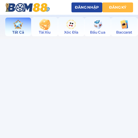
Chơi
ĐĂNG NHẬP
ĐĂNG KÝ
Live
Casino
Tại
Trang Chủ
Thể Thao
Cổng Games
Live Casino
Tìm Kiếm
Tất Cả
Tài Xỉu
Xóc Đĩa
Bầu Cua
Baccarat
BOM88
-
Tất cả
Hơn
500
Sảnh
Chơi
Hấp
Dẫn