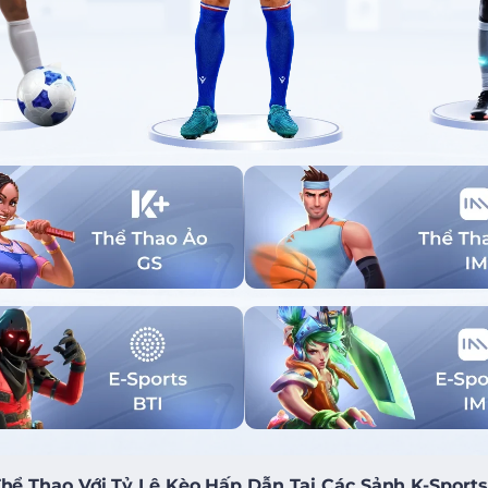
hể Thao Với Tỷ Lệ Kèo Hấp Dẫn Tại Các Sảnh K-Sports