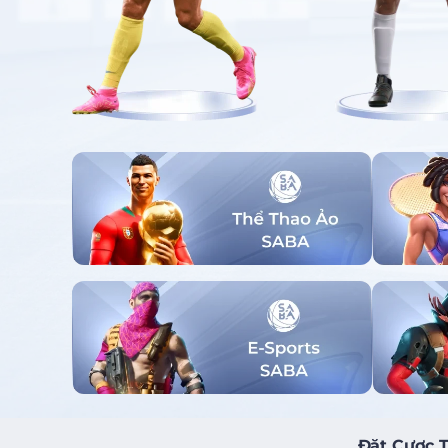
Đặt Cược T