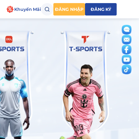
Khuyến Mãi
ĐĂNG NHẬP
ĐĂNG KÝ