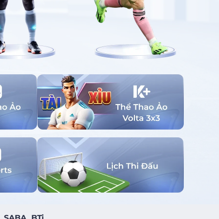
, SABA, BTi