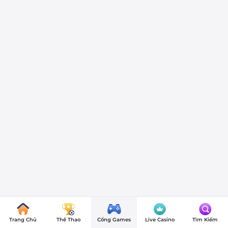
Trang Chủ
Thể Thao
Cổng Games
Live Casino
Tìm Kiếm