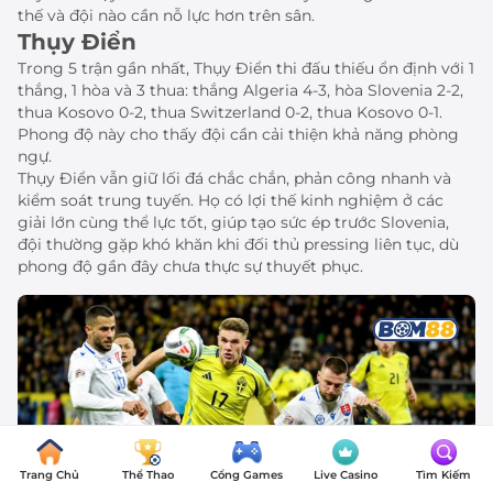
thế và đội nào cần nỗ lực hơn trên sân.
Thụy Điển
Trong 5 trận gần nhất, Thụy Điển thi đấu thiếu ổn định với 1
thắng, 1 hòa và 3 thua: thắng Algeria 4-3, hòa Slovenia 2-2,
thua Kosovo 0-2, thua Switzerland 0-2, thua Kosovo 0-1.
Phong độ này cho thấy đội cần cải thiện khả năng phòng
ngự.
Thụy Điển vẫn giữ lối đá chắc chắn, phản công nhanh và
kiểm soát trung tuyến. Họ có lợi thế kinh nghiệm ở các
giải lớn cùng thể lực tốt, giúp tạo sức ép trước Slovenia,
đội thường gặp khó khăn khi đối thủ pressing liên tục, dù
phong độ gần đây chưa thực sự thuyết phục.
Trang Chủ
Thể Thao
Cổng Games
Live Casino
Tìm Kiếm