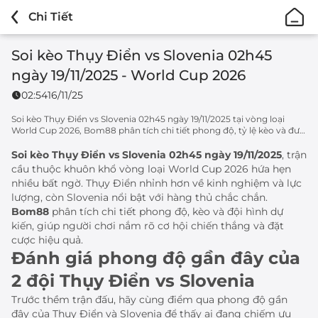
BOM88
Chi Tiết
-
Top
Soi kèo Thụy Điển vs Slovenia 02h45
1
ngày 19/11/2025 - World Cup 2026
Nhà
Cái
02:54
16/11/25
Thể
Soi kèo Thụy Điển vs Slovenia 02h45 ngày 19/11/2025 tại vòng loại
Thao,
World Cup 2026, Bom88 phân tích chi tiết phong độ, tỷ lệ kèo và đưa
ra dự đoán kết quả chuẩn xác cho người chơi.
Bóng
Soi kèo Thụy Điển vs Slovenia 02h45 ngày 19/11/2025
, trận
Đá,
cầu thuộc khuôn khổ vòng loại World Cup 2026 hứa hẹn
Live
nhiều bất ngờ. Thụy Điển nhỉnh hơn về kinh nghiệm và lực
Casino,
lượng, còn Slovenia nổi bật với hàng thủ chắc chắn.
Bom88
phân tích chi tiết phong độ, kèo và đội hình dự
Đá
kiến, giúp người chơi nắm rõ cơ hội chiến thắng và đặt
Gà
cược hiệu quả.
Đánh giá phong độ gần đây của
2 đội Thụy Điển vs Slovenia
Trước thềm trận đấu, hãy cùng điểm qua phong độ gần
đây của Thụy Điển và Slovenia để thấy ai đang chiếm ưu