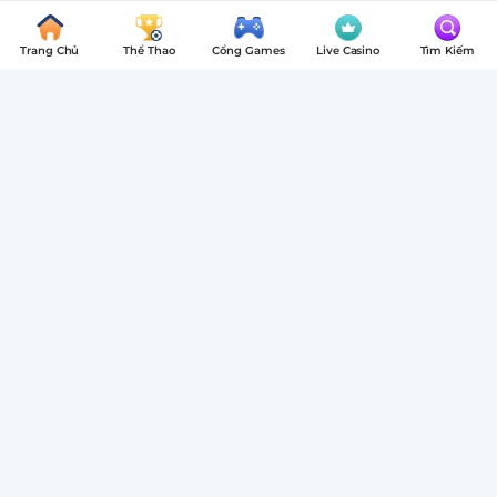
BOM88
Chi Tiết
-
Trang Chủ
Thể Thao
Cổng Games
Live Casino
Tìm Kiếm
Top
Soi cầu XSMT ngày 06/02/2026 - Chốt số
1
đẹp 2 đài cùng Bom88
Nhà
Cái
02:09
04/02/26
Thể
Soi cầu XSMT ngày 06/02/2026 chuẩn xác từ Bom88, phân tích Gia Lai
Thao,
- Ninh Thuận, thống kê cầu số, dự đoán dàn lô đẹp giúp chốt số hiệu
quả.
Bóng
Soi cầu XSMT ngày 06/02/2026
chia sẻ dựa trên việc tổng
Đá,
hợp nhịp cầu, lô gan và các cặp số nổi bật từ dữ liệu kỳ
Live
trước của hai đài Gia Lai - Ninh Thuận. Từ
Bom88
gợi ý bao
Casino,
lô 34 - 43 - 93 - 19, lô xiên 34 - 93, 19 - 47 cùng các cặp số
sáng, hỗ trợ lô thủ chốt số hiệu quả trong hôm nay.
Đá
Tham khảo lại bảng kết quả
Gà
XSMT kỳ trước ngày 30/01/2026
Trước khi soi cầu cho kỳ quay mới, việc nhìn lại bảng kết
quả XSMT ngày 30/01/2026 sẽ giúp lô thủ nhận diện nhịp rơi,
đầu đuôi nổi bật và xu hướng cầu đang hình thành.