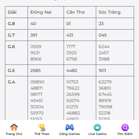
Giải
Đồng Nai
Cần Thơ
Sóc Trăng
G.8
40
01
23
G.7
391
431
045
G.6
0509
1777
6244
9531
2925
2457
8966
6758
3988
G.5
2585
4482
1611
G.4
09890
10753
63279
48871
79622
36801
98177
26599
67445
49451
50074
89919
30304
61275
79098
55970
46882
52318
51053
41902
51255
G.3
91117
47171
85255
Trang Chủ
Thể Thao
Cổng Games
Live Casino
Tìm Kiếm
94540
88241
65817