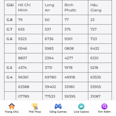
Giải
Hồ Chí
Long
Bình
Hậu
Minh
An
Phước
Giang
G.8
79
60
77
23
G.7
655
537
375
727
G.6
9323
6736
9301
7121
0546
5983
0808
6432
8837
2394
4277
6120
G.5
4374
3731
1978
5218
G.4
96361
69780
49918
63535
63388
39402
33180
53955
07789
77533
59395
31087
62442
08529
26679
97651
Trang Chủ
Thể Thao
Cổng Games
Live Casino
Tìm Kiếm
09852
89536
57801
74166