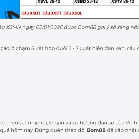
cầu XSMN ngày 02/01/2026 được Bom88 gợi ý số sáng hô
 7, các lô chạm 5 kết hợp đuôi 2 - 7 xuất hiện đan xen, c
ủ theo sát nhịp rơi, lô gan và xu hướng đầu số của Vĩnh 
ệu quả hôm nay. Đừng quên theo dõi
Bom88
để cập nhật 