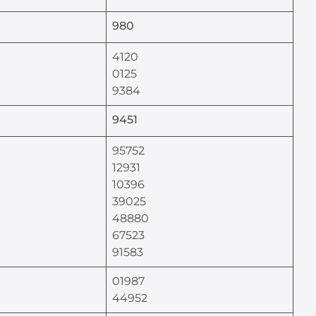
980
4120
0125
9384
9451
95752
12931
10396
39025
48880
67523
91583
01987
44952