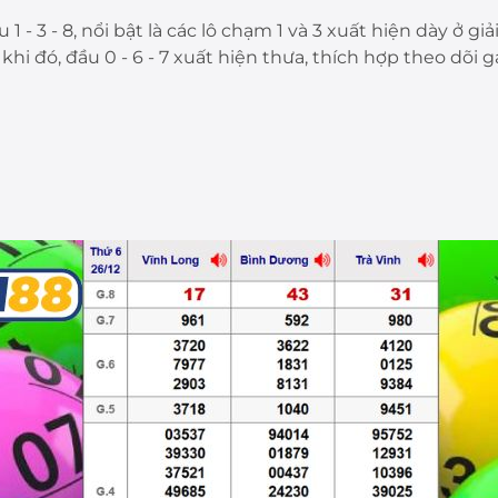
3 - 8, nổi bật là các lô chạm 1 và 3 xuất hiện dày ở giải 6
khi đó, đầu 0 - 6 - 7 xuất hiện thưa, thích hợp theo dõi 