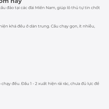
hôm nay
 đảo tại các đài Miền Nam, giúp lô thủ tự tin chốt
iện khá đều ở dàn trung. Cầu chạy gọn, ít nhiễu,
hạy đều. Đầu 1 - 2 xuất hiện rải rác, chưa đủ lực để