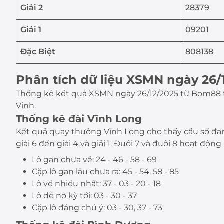
Giải 2
28379
Giải 1
09201
Đặc Biệt
808138
Phân tích dữ liệu XSMN ngày 26
Thống kê kết quả XSMN ngày 26/12/2025 từ Bom88 tập 
Vinh.
Thống kê đài Vĩnh Long
Kết quả quay thưởng Vĩnh Long cho thấy cầu số đang n
giải 6 đến giải 4 và giải 1. Đuôi 7 và đuôi 8 hoạt độn
Lô gan chưa về: 24 - 46 - 58 - 69
Cặp lô gan lâu chưa ra: 45 - 54, 58 - 85
Lô về nhiều nhất: 37 - 03 - 20 - 18
Lô dễ nổ kỳ tới: 03 - 30 - 37
Cặp lô đáng chú ý: 03 - 30, 37 - 73