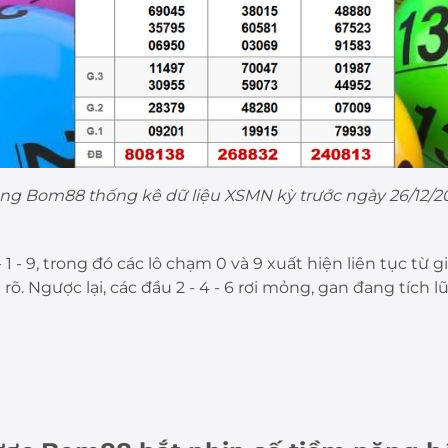
ng Bom88 thống kê dữ liệu XSMN kỳ trước ngày 26/12/2
 9, trong đó các lô chạm 0 và 9 xuất hiện liên tục từ giải 
. Ngược lại, các đầu 2 - 4 - 6 rơi mỏng, gan đang tích lũ