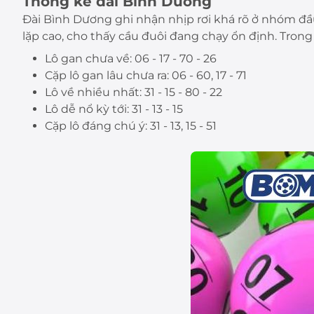
Thống kê đài Bình Dương
Đài Bình Dương ghi nhận nhịp rơi khá rõ ở nhóm đầu 1 - 
lặp cao, cho thấy cầu đuôi đang chạy ổn định. Trong 
Lô gan chưa về: 06 - 17 - 70 - 26
Cặp lô gan lâu chưa ra: 06 - 60, 17 - 71
Lô về nhiều nhất: 31 - 15 - 80 - 22
Lô dễ nổ kỳ tới: 31 - 13 - 15
Cặp lô đáng chú ý: 31 - 13, 15 - 51