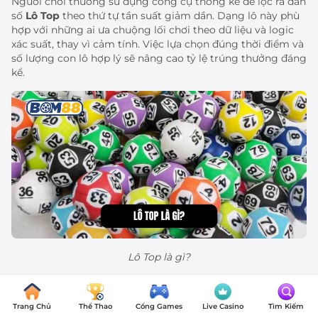
Người chơi thường sử dụng công cụ thống kê để lọc ra dàn
số
Lô Top
theo thứ tự tần suất giảm dần. Dạng lô này phù
hợp với những ai ưa chuộng lối chơi theo dữ liệu và logic
xác suất, thay vì cảm tính. Việc lựa chọn đúng thời điểm và
số lượng con lô hợp lý sẽ nâng cao tỷ lệ trúng thưởng đáng
kể.
Lô Top là gì?
Các hình thức đánh Lô Top phổ
biến nhất
Trang Chủ
Thể Thao
Cổng Games
Live Casino
Tìm Kiếm